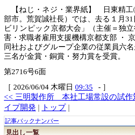
【ねじ・ネジ・業界紙】 日東精工
部市。荒賀誠社長）では、去る１月31
ビリンピック京都大会」（主催＝独立
害・求職者雇用支援機構京都支部 ・ 
同社およびグループ企業の従業員六名
三名が金賞・銅賞・努力賞を受賞。
第2716号6面
［ 2026/06/04 木曜日
09:35
- ］
<< 三明製作所 本社工場常設の試
イプ開発
|
トップ
|
記事バックナンバー
見出し一覧