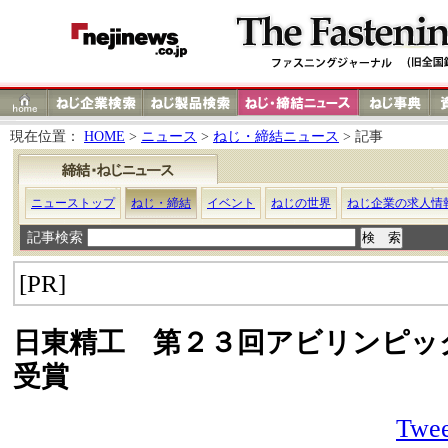
現在位置：
HOME
>
ニュース
>
ねじ・締結ニュース
> 記事
ニューストップ
ねじ・締結
イベント
ねじの世界
ねじ企業の求人情
記事検索
[PR]
日東精工 第２３回アビリンピッ
受賞
Twee