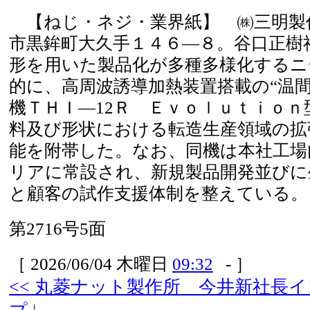
【ねじ・ネジ・業界紙】 ㈱三明製
市黒鉾町大久手１４６―８。谷口正樹
形を用いた製品化が多種多様化するニ
的に、高周波誘導加熱装置搭載の“温
機ＴＨＩ―12Ｒ Ｅｖｏｌｕｔｉｏｎ
料及び形状における転造生産領域の拡
能を附帯した。なお、同機は本社工場
リアに常設され、新規製品開発並びに
と顧客の試作支援体制を整えている。
第2716号5面
［ 2026/06/04 木曜日
09:32
- ］
<< 丸菱ナット製作所 今井新社長