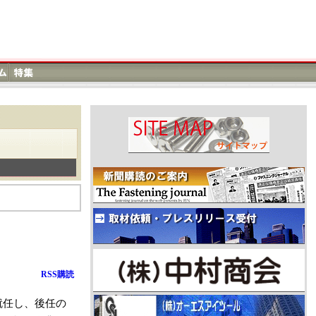
RSS購読
就任し、後任の