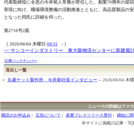
代表取締役に令息の今井裕人常務が昇任した。創業70周年の節
実現に向け、職場環境整備の活動推進とともに、高品質製品の安
となった同氏に詳細を伺った。
第2716号2面
［ 2026/06/04 木曜日
09:31
- ］
<< サンコーインダストリー 東大阪物流センターに新建屋
記事バックナンバー
見出し一覧
丸菱ナット製作所 今井新社長インタビュー
-- 2026/06/04 木
ニュースの詳細はファス
購読のお申込み
|
広告について
|
産業プレスリリース受付
|
締結に関
本サイトに掲載の記事・写