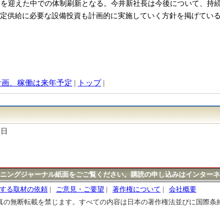
目を迎えた中での体制刷新となる。今井新社長は今後について、持
定供給に必要な設備投資も計画的に実施していく方針を掲げてい
計画、稼働は来年予定
|
トップ
|
曜日
ニングジャーナル紙面をごご覧ください。購読の申し込みはインターネ
する取材の依頼
|
ご意見・ご要望
|
著作権について
|
会社概要
真の無断転載を禁じます。すべての内容は日本の著作権法並びに国際条