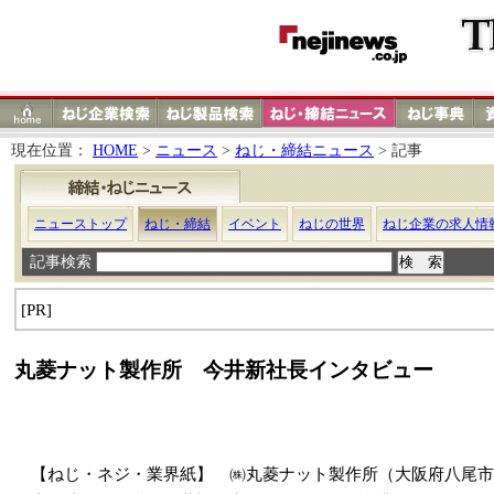
現在位置：
HOME
>
ニュース
>
ねじ・締結ニュース
> 記事
ニューストップ
ねじ・締結
イベント
ねじの世界
ねじ企業の求人情
記事検索
[PR]
丸菱ナット製作所 今井新社長インタビュー
【ねじ・ネジ・業界紙】 ㈱丸菱ナット製作所（大阪府八尾市西