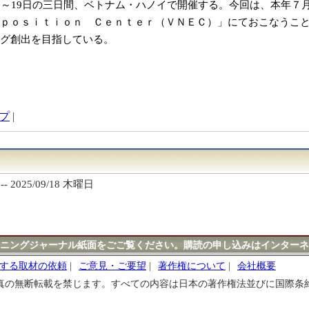
日～19日の三日間、ベトナム・ハノイで開催する。今回は、本年７
ｐｏｓｉｔｉｏｎ Ｃｅｎｔｅｒ（ＶＮＥＣ）」にておこなうこ
グ創出を目指している。
プ
|
-- 2025/09/18 木曜日
ニングジャーナル紙面をごご覧ください。購読の申し込みはインターネ
する取材の依頼
|
ご意見・ご要望
|
著作権について
|
会社概要
真の無断転載を禁じます。すべての内容は日本の著作権法並びに国際条