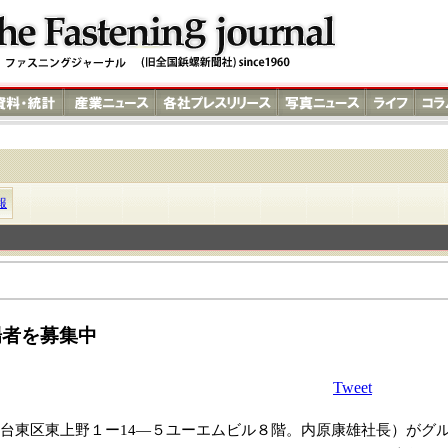
報
場者を募集中
Tweet
台東区東上野１ー14―５ユーエムビル８階。内原康雄社長）がグ