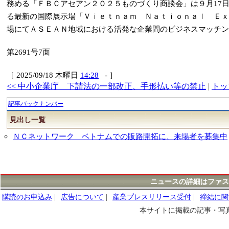
務める「ＦＢＣアセアン２０２５ものづくり商談会」は９月17
る最新の国際展示場「Ｖｉｅｔｎａｍ Ｎａｔｉｏｎａｌ Ｅｘ
場にてＡＳＥＡＮ地域における活発な企業間のビジネスマッチン
第2691号7面
［ 2025/09/18 木曜日
14:28
- ］
<< 中小企業庁 下請法の一部改正、手形払い等の禁止
|
トッ
記事バックナンバー
見出し一覧
ＮＣネットワーク ベトナムでの販路開拓に、来場者を募集中
ニュースの詳細はファス
購読のお申込み
|
広告について
|
産業プレスリリース受付
|
締結に関
本サイトに掲載の記事・写