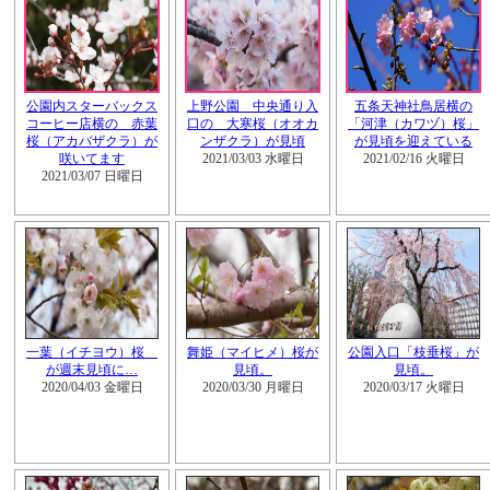
公園内スターバックス
上野公園 中央通り入
五条天神社鳥居横の
コーヒー店横の 赤葉
口の 大寒桜（オオカ
「河津（カワヅ）桜」
桜（アカバザクラ）が
ンザクラ）が見頃
が見頃を迎えている
咲いてます
2021/03/03 水曜日
2021/02/16 火曜日
2021/03/07 日曜日
一葉（イチヨウ）桜
舞姫（マイヒメ）桜が
公園入口「枝垂桜」が
が週末見頃に…
見頃。
見頃。
2020/04/03 金曜日
2020/03/30 月曜日
2020/03/17 火曜日