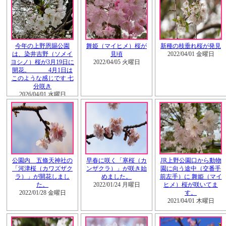
今年の上野恩賜公園
舞姫（マイヒメ）桜が
新種の枝垂れ桜が発見
は、染井吉野（ソメイ
見頃
2022/04/01 金曜日
ヨシノ）桜が3月19日に
2022/04/05 火曜日
開花。 4月1日は
このような感じです 七
分咲き
2026/04/01 水曜日
公園内 五條天神社の
早春に咲く「寒桜（カ
JR上野公園口から動物
「河津桜（カワズザク
ンザクラ）」が咲き始
園に向う途中（交番手
ラ）」が開花しまし
めました。
前左手）に 舞姫（マイ
た。
2022/01/24 月曜日
ヒメ）桜が咲いてま
2022/01/28 金曜日
す。
2021/04/01 木曜日