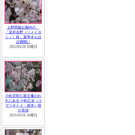
上野恩賜公園内の
「染井吉野（ソメイヨ
シノ）桜」基準木もほ
ぼ満開に
2022/03/28 月曜日
小松宮彰仁親王像のわ
きにある 小松乙女（コ
マツオトメ・原木）桜
が見頃
2021/03/16 火曜日