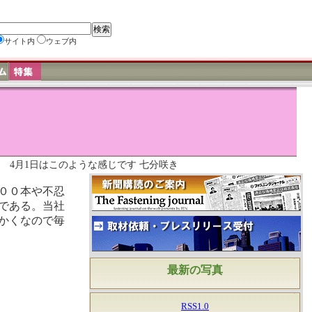
サイト内
ウェブ内
4月1日はこのような感じです 七分咲き
００本や不忍
である。当社
かくなので毎
最新の写真
RSS1.0