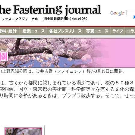
年の上野恩賜公園は、染井吉野（ソメイヨシノ）桜が3月19日に開花。 
は、古くから都民に親しまれている場所であり、桜の５０種８
盛銅像、国立・東京都の美術館・科学館等々を有する文化の森
り時間に余裕があるときは、ブラブラ散歩する。そこで、せっ