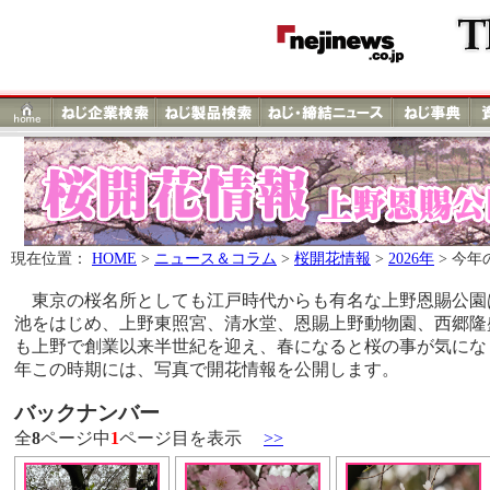
現在位置：
HOME
>
ニュース＆コラム
>
桜開花情報
>
2026年
> 今
東京の桜名所としても江戸時代からも有名な上野恩賜公園
池をはじめ、上野東照宮、清水堂、恩賜上野動物園、西郷隆
も上野で創業以来半世紀を迎え、春になると桜の事が気にな
年この時期には、写真で開花情報を公開します。
バックナンバー
全
8
ページ中
1
ページ目を表示
>>