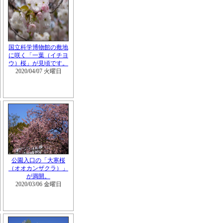
国立科学博物館の敷地
に咲く「一葉（イチヨ
ウ）桜」が見頃です。
2020/04/07 火曜日
公園入口の「大寒桜
（オオカンザクラ）」
が満開。
2020/03/06 金曜日