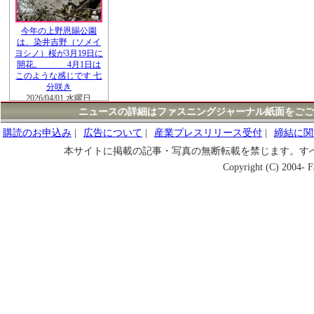
今年の上野恩賜公園
は、染井吉野（ソメイ
ヨシノ）桜が3月19日に
開花。 4月1日は
このような感じです 七
分咲き
2026/04/01 水曜日
ニュースの詳細はファスニングジャーナル紙面をごご
購読のお申込み
|
広告について
|
産業プレスリリース受付
|
締結に関
本サイトに掲載の記事・写真の無断転載を禁じます。す
Copyright (C) 2004- Fa