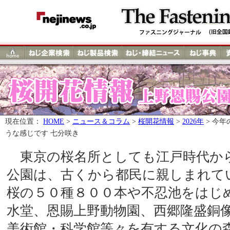
現在位置：
HOME
>
ニュース＆コラム
>
桜開花情報
>
2026年
> 今
うな感じです 七分咲き
東京の桜名所としても江戸時代か
公園は、古くから都民に親しまれて
桜の５０種８００本や不忍池をはじ
水堂、恩賜上野動物園、西郷隆盛銅
美術館・科学館等々を有する文化の