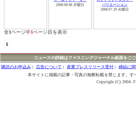
ｎ Ｍｉｎｉ ９」
バリエーション
2008.09.08 月曜日
2008.07.29 火曜日
全
1
ページ中
1
ページ目を表示
1
ニュースの詳細はファスニングジャーナル紙面をごご
購読のお申込み
|
広告について
|
産業プレスリリース受付
|
締結に関
本サイトに掲載の記事・写真の無断転載を禁じます。す
Copyright (C) 2004- Fa