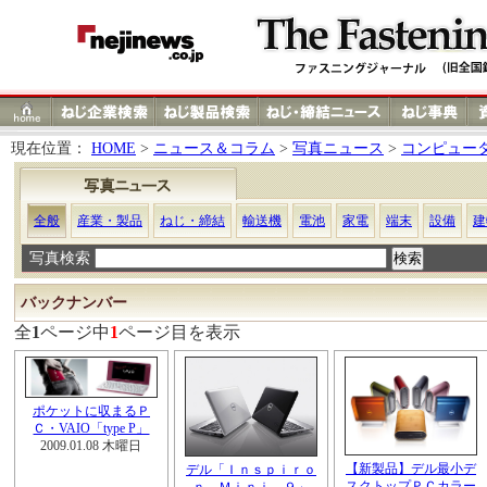
現在位置：
HOME
>
ニュース＆コラム
>
写真ニュース
>
コンピュー
全般
産業・製品
ねじ・締結
輸送機
電池
家電
端末
設備
建
写真検索
バックナンバー
全
1
ページ中
1
ページ目を表示
ポケットに収まるＰ
Ｃ・VAIO「type P」
2009.01.08 木曜日
【新製品】デル最小デ
デル「Ｉｎｓｐｉｒｏ
スクトップＰＣカラー