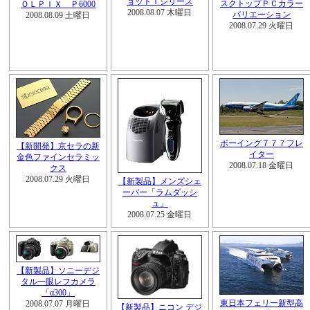
ョットＴシリーズ
スクトップＰＣカラー
ＯＬＰＩＸ Ｐ6000
2008.08.07 木曜日
バリエーション
2008.08.09 土曜日
2008.07.29 火曜日
ボーイング７７７フレ
【新開発】京セラの新
イター
金色ファインセラミッ
2008.07.18 金曜日
クス
2008.07.29 火曜日
【新製品】メンズシェ
ーバー「ラムダッシ
ュ」
2008.07.25 金曜日
【新製品】ソニーデジ
タル一眼レフカメラ
「α300」
東日本フェリー新型高
2008.07.07 月曜日
【新製品】ニコン デジ