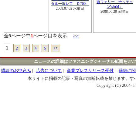
速フェリー「ナッチャ
タル一眼レフ「Ｄ700」
ンWorld」
2008.07.02 水曜日
2008.06.20 金曜日
全
5
ページ中
1
ページ目を表示
>>
1
2
3
4
5
>>
ニュースの詳細はファスニングジャーナル紙面をごご
購読のお申込み
|
広告について
|
産業プレスリリース受付
|
締結に関
本サイトに掲載の記事・写真の無断転載を禁じます。す
Copyright (C) 2004- Fa