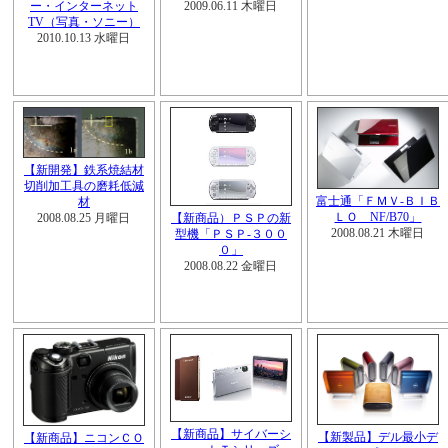
ー・インターネット
2009.06.11 木曜日
TV（写真・ソニー）
2010.10.13 水曜日
【新開発】鉄系焼結材
切削加工具の磨耗低減
富士通「ＦＭＶ-ＢＩＢ
材
ＬＯ NF/B70」
2008.08.25 月曜日
【新商品）ＰＳＰの新
2008.08.21 木曜日
型機「ＰＳＰ-３００
０」
2008.08.22 金曜日
【新商品】サイバーシ
【新製品】デル最小デ
【新商品】ニコンＣＯ