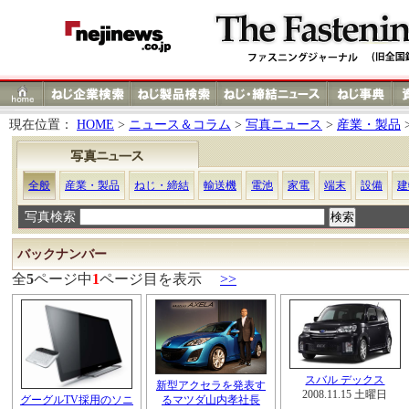
現在位置：
HOME
>
ニュース＆コラム
>
写真ニュース
>
産業・製品
全般
産業・製品
ねじ・締結
輸送機
電池
家電
端末
設備
建
写真検索
バックナンバー
全
5
ページ中
1
ページ目を表示
>>
スバル デックス
新型アクセラを発表す
2008.11.15 土曜日
グーグルTV採用のソニ
るマツダ山内孝社長