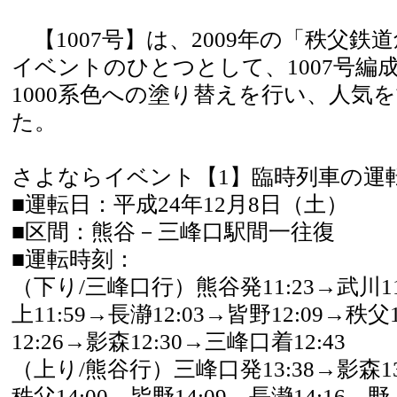
【1007号】は、2009年の「秩父鉄道
イベントのひとつとして、1007号編
1000系色への塗り替えを行い、人気
た。
さよならイベント【1】臨時列車の運
■運転日：平成24年12月8日（土）
■区間：熊谷－三峰口駅間一往復
■運転時刻：
（下り/三峰口行）熊谷発11:23→武川11:
上11:59→長瀞12:03→皆野12:09→秩父
12:26→影森12:30→三峰口着12:43
（上り/熊谷行）三峰口発13:38→影森13:
秩父14:00→皆野14:09→長瀞14:16→野