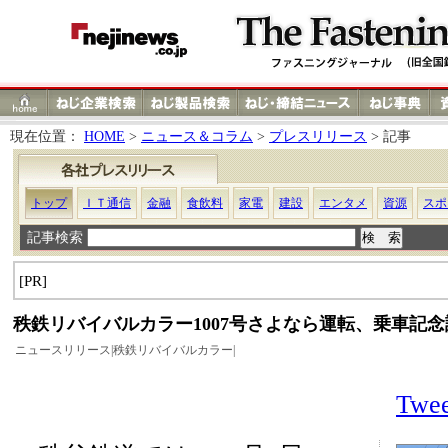
現在位置：
HOME
>
ニュース＆コラム
>
プレスリリース
> 記事
トップ
ＩＴ通信
金融
食飲料
家電
建設
エンタメ
資源
スポ
記事検索
[PR]
秩鉄リバイバルカラー1007号さよなら運転、乗車記
ニュースリリース|秩鉄リバイバルカラー|
Twee