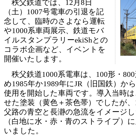
秩父鉄道では、12月8日
（土）1007号電車の引退を記
念して、臨時のさよなら運転
や1000系車両展示、鉄道モバ
イルスタンプラリーekiShとの
コラボ企画など、イベントを
開催いたします。
秩父鉄道1000系電車は、100形・8
め1985年か1989年にJR（旧国鉄）か
使用を開始した車両です。導入当時は
せた塗装（黄色＋茶色帯）でしたが、1
父路の青空と長瀞の急流をイメージし
（白地に水・赤・青のストライプ）に
いました。