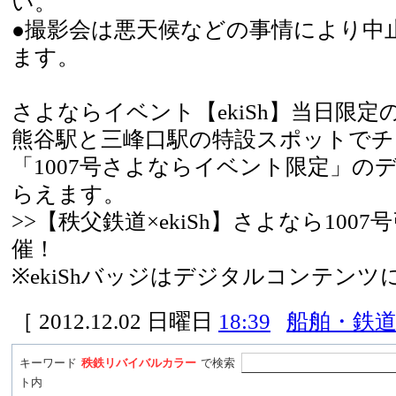
い。
●撮影会は悪天候などの事情により中
ます。
さよならイベント【ekiSh】当日限
熊谷駅と三峰口駅の特設スポットで
「1007号さよならイベント限定」の
らえます。
>>【秩父鉄道×ekiSh】さよなら100
催！
※ekiShバッジはデジタルコンテンツ
［ 2012.12.02 日曜日
18:39
船舶・鉄
キーワード
秩鉄リバイバルカラー
で検索
ト内