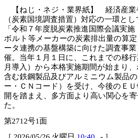
【ねじ・ネジ・業界紙】 経済産業
（炭素国境調査措置）対応の一環として
「令和７年度脱炭素推進国際会議実施
ボルト等メーカーの炭素排出量の算定
ータ連携の基盤構築に向けた調査事業
催。当年１月１日に、これまでの移行
月導入）から本格実施期間が始まり、
含む鉄鋼製品及びアルミニウム製品の
ー・ＣＮコード）を受け、今後のＥＵ
開を踏まえ、多方面より高い関心を寄
た。
第2712号1面
［ 2026/05/26 火曜日
10:40
- ］