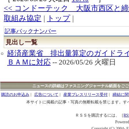
<< コンドーテック 大阪市西区と
取組み協定
|
トップ
|
記事バックナンバー
見出し一覧
経済産業省 排出量算定のガイドラ
ＢＡＭに対応
-- 2026/05/26 火曜日
ニュースの詳細はファスニングジャーナル紙面をごご
購読のお申込み
|
広告について
|
産業プレスリリース受付
|
締結に関
本サイトに掲載の記事・写真の無断転載を禁じます。す
ＲＳＳを購読するには、［
RS
Powere
Copyright (C) 2004- Fa