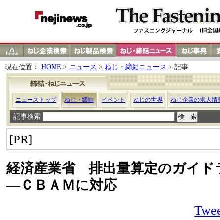
現在位置：
HOME
>
ニュース
>
ねじ・締結ニュース
> 記事
ニューストップ
ねじ・締結
イベント
ねじの世界
ねじ企業の求人情
記事検索
[PR]
経済産業省 排出量算定のガイド
―ＣＢＡＭに対応
Twee