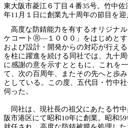
東大阪市菱江６丁目４番35号。竹中
年11月１日に創業九十周年の節目を
高度な防錆能力を有するオリジナル
ケコートⓇ―１０００」をはじめとす
および設計・開発からの対応が行える
を柱に躍進を続ける同社では、九十周
に感謝の意を示すとともに、これを
て、次の百周年、またその先へと歩
としている。この度、五代目・竹中社
伺った。
同社は、現社長の祖父にあたる竹中
阪市港区にて昭和10年に創業。昭和5
就任され、高度な防錆被膜を処理した