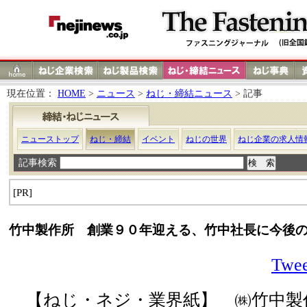
現在位置：
HOME
>
ニュース
>
ねじ・締結ニュース
> 記事
ニューストップ
ねじ・締結
イベント
ねじの世界
ねじ企業の求人情
記事検索
[PR]
竹中製作所 創業９０年迎える、竹中社長に今後
Twee
【ねじ・ネジ・業界紙】 ㈱竹中製