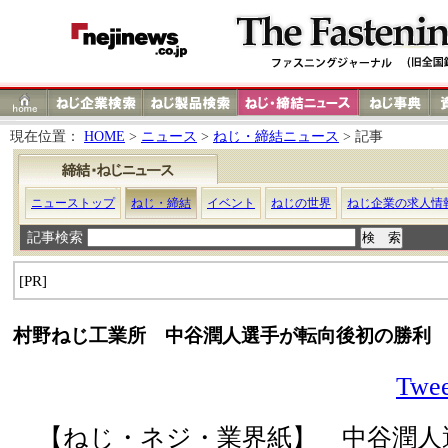
現在位置：
HOME
>
ニュース
>
ねじ・締結ニュース
> 記事
ニューストップ
ねじ・締結
イベント
ねじの世界
ねじ企業の求人情
記事検索
[PR]
村野ねじ工業所 中谷潤人選手が転向後初の勝利
Twee
【ねじ・ネジ・業界紙】 中谷潤人