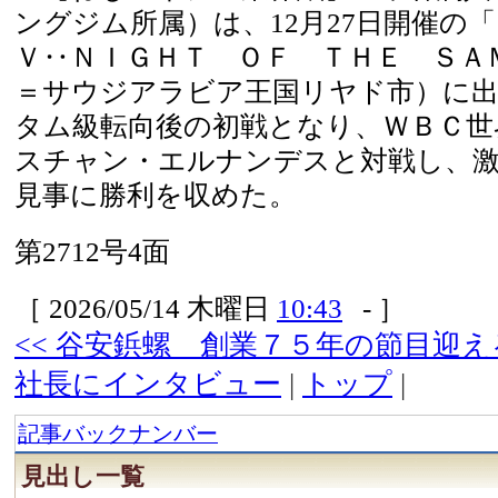
ングジム所属）は、12月27日開催
Ｖ‥ＮＩＧＨＴ ＯＦ ＴＨＥ ＳＡ
＝サウジアラビア王国リヤド市）に
タム級転向後の初戦となり、ＷＢＣ世
スチャン・エルナンデスと対戦し、
見事に勝利を収めた。
第2712号4面
［ 2026/05/14 木曜日
10:43
- ］
<< 谷安鋲螺 創業７５年の節目迎
社長にインタビュー
|
トップ
|
記事バックナンバー
見出し一覧