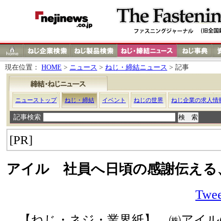
現在位置：
HOME
>
ニュース
>
ねじ・締結ニュース
> 記事
ニューストップ
ねじ・締結
イベント
ねじの世界
ねじ企業の求人情
記事検索
[PR]
アイル 社員へ日頃の感謝伝える
Twee
【ねじ・ネジ・業界紙】 ㈱アイル