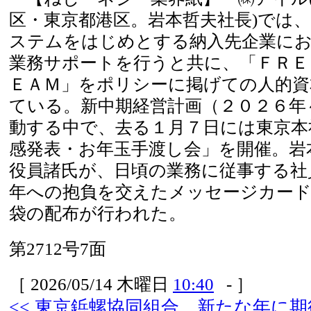
区・東京都港区。岩本哲夫社長)では
ステムをはじめとする納入先企業に
業務サポートを行うと共に、「ＦＲＥ
ＥＡＭ」をポリシーに掲げての人的資
ている。新中期経営計画（２０２６年
動する中で、去る１月７日には東京本
感発表・お年玉手渡し会」を開催。岩
役員諸氏が、日頃の業務に従事する社
年への抱負を交えたメッセージカー
袋の配布が行われた。
第2712号7面
［ 2026/05/14 木曜日
10:40
- ］
<< 東京鋲螺協同組合 新たな年に