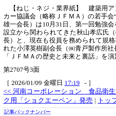
【ねじ・ネジ・業界紙】 建築用ア
カー協議会（略称ＪＦＭＡ）の若手会“
雄一会長）は10月31日、第一回勉強
設立から関わられてきた秋山孝広氏（
長）と、現在も役員を務められて規格
れた小澤英樹副会長（㈱青戸製作所社
「ＪＦＭＡの歴史と未来と裏話」を演
第2707号3面
［ 2026/01/09 金曜日
17:19
- ］
<< 河南コーポレーション 食品衛
ク用「ショクエーペン」発売
|
トッ
記事バックナンバー