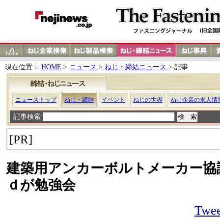
現在位置：
HOME
>
ニュース
>
ねじ・締結ニュース
> 記事
ニューストップ
ねじ・締結
イベント
ねじの世界
ねじ企業の求人情
記事検索
[PR]
建築用アンカーボルトメーカー協
ｄが勉強会
Twee