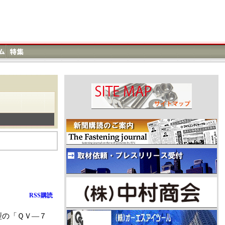
RSS購読
型の「ＱＶ―７