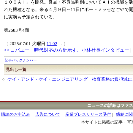
１００ＡＩ」を開発。良品・不良品判別においてＡＩの機能を活
れた機種となる。来る４月９日～11日にポートメッセなごやで
に実演も予定されている。
第2683号4面
［ 2025/07/01 火曜日
11:02
- ］
<< コバユー 時代対応の方針示す、小林社長インタビュー
|
記事バックナンバー
見出し一覧
ケイ・アンド・ケイ・エンジニアリング 検査業務の負担減に
ニュースの詳細はファス
購読のお申込み
|
広告について
|
産業プレスリリース受付
|
締結に関
本サイトに掲載の記事・写