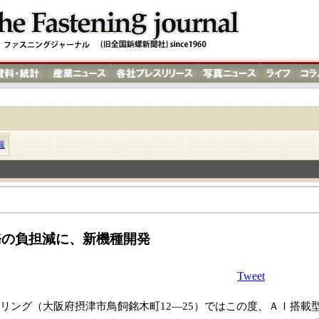
報
務の負担減に、新機種開発
Tweet
ング（大阪府摂津市鳥飼銘木町12―25）ではこの度、ＡＩ搭載