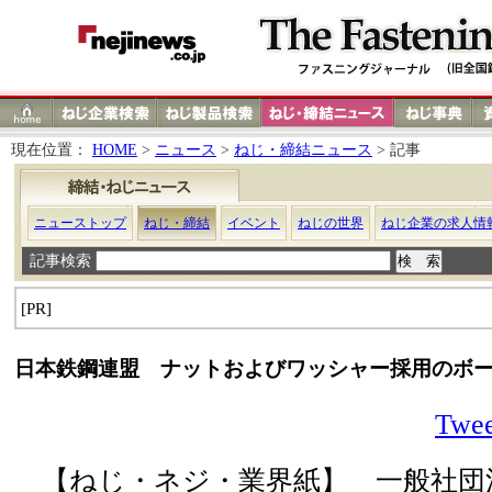
現在位置：
HOME
>
ニュース
>
ねじ・締結ニュース
> 記事
ニューストップ
ねじ・締結
イベント
ねじの世界
ねじ企業の求人情
記事検索
[PR]
日本鉄鋼連盟 ナットおよびワッシャー採用のボ
Twee
【ねじ・ネジ・業界紙】 一般社団