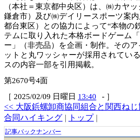
（本社＝東京都中央区）は、㈱カヤッ
鎌倉市）及び㈱デイリースポーツ案内
都台東区）との協力によって“本物の
テムに取り入れた本格ボードゲーム
ー」（非売品）を企画・制作。そのア
ットと丸ワッシャーが採用されてい
スの内容一部を引用掲載。
第2670号4面
［ 2025/02/09 日曜日
13:40
- ］
<< 大阪鋲螺卸商協同組合と関西ねじ
合同ハイキング
|
トップ
|
記事バックナンバー