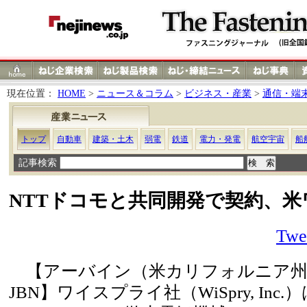
現在位置：
HOME
>
ニュース＆コラム
>
ビジネス・産業
>
通信・端
トップ
自動車
建築・土木
弱電
鉄道
電力・発電
航空宇宙
船
記事検索
NTTドコモと共同開発で契約、
Twe
【アーバイン（米カリフォルニア州）
JBN】ワイスプライ社（WiSpry, In