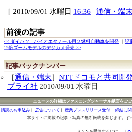
［ 2010/09/01 水曜日
16:36
通信・端
前後の記事
<< ダイハツ、バイオエタノール用２燃料自動車を開発
｜
記
15倍ズームモデルのデジカメ発売 >>
記事バックナンバー
［
通信・端末
］
NTTドコモと共同開
プライ社
2010/09/01 水曜日
ニュースの詳細はファスニングジャーナル紙面をごご
購読のお申込み
|
広告について
|
産業プレスリリース受付
|
締結に関
本サイトに掲載の記事・写真の無断転載を禁じます。す
ＲＳＳを購読するには、［
RS