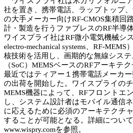
ワイスプライ社は米カリフォルニア
社を置き、携帯電話、ラップトップ、
の大手メーカー向けRF-CMOS集積回
計・製造を行うファブレスのRF半導
ワイスプライ社はRF微小電気機械システム（
electro-mechanical systems、RF
核技術を活用し、画期的な無線システ
（SoC）MEMSベースのRFアーキテ
最近ではティアー１携帯電話メーカー
の出荷を開始した。ワイスプライのチ
MEMS機器によって、RFフロントエ
し、システム設計者はモバイル通信
に応えるために必須のアーキテクチ
することが可能となる。詳細につい
www.wispry.comを参照。