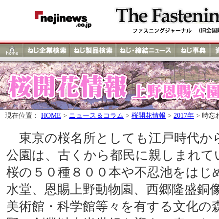
現在位置：
HOME
>
ニュース＆コラム
>
桜開花情報
>
2017年
> 時
東京の桜名所としても江戸時代か
公園は、古くから都民に親しまれて
桜の５０種８００本や不忍池をはじ
水堂、恩賜上野動物園、西郷隆盛銅
美術館・科学館等々を有する文化の