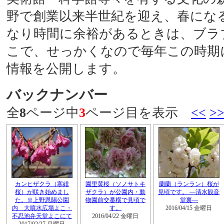
野で創業以来半世紀を迎え、春にな
なり時間に余裕があるときは、ブラ
こで、せっかくなので毎年この時期
情報を公開します。
バックナンバー
全
8
ページ中
3
ページ目を表示
<<
>
カンヒザクラ（寒緋
園里黄桜（ソノサトキ
蘭蘭（ランラン）桜が
桜）が咲き始めまし
ザクラ）が公園内・動
見頃です。 ―清水観音
た。※上野恩賜公園
物園前交番横で見頃で
堂裏―
内 大噴水広場よこ・
す。
2016/04/15 金曜日
不忍池弁天堂よこにて
2016/04/22 金曜日