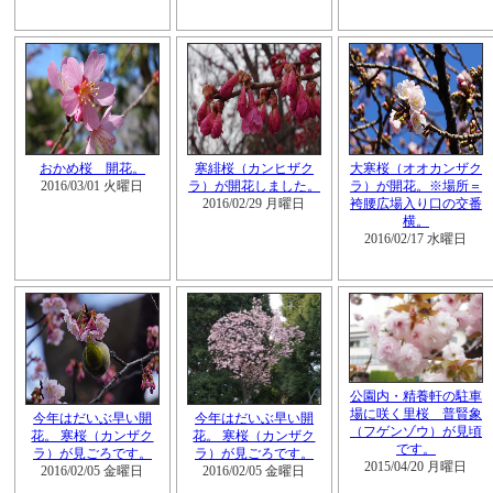
おかめ桜 開花。
寒緋桜（カンヒザク
大寒桜（オオカンザク
2016/03/01 火曜日
ラ）が開花しました。
ラ）が開花。※場所＝
2016/02/29 月曜日
袴腰広場入り口の交番
横。
2016/02/17 水曜日
公園内・精養軒の駐車
場に咲く里桜 普賢象
今年はだいぶ早い開
今年はだいぶ早い開
（フゲンゾウ）が見頃
花。 寒桜（カンザク
花。 寒桜（カンザク
です。
ラ）が見ごろです。
ラ）が見ごろです。
2015/04/20 月曜日
2016/02/05 金曜日
2016/02/05 金曜日