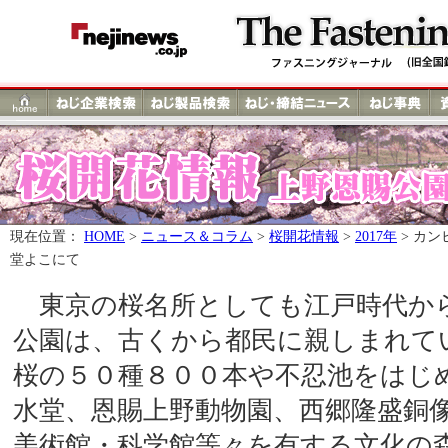
現在位置：
HOME
>
ニュース＆コラム
>
桜開花情報
>
2017年
> カ
堂よこにて
東京の桜名所としても江戸時代か
公園は、古くから都民に親しまれて
桜の５０種８００本や不忍池をはじ
水堂、恩賜上野動物園、西郷隆盛銅
美術館・科学館等々を有する文化の