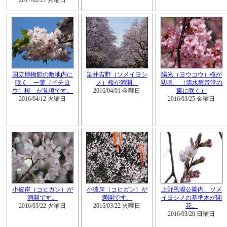
2017/02/27 月曜日
国立博物館の敷地内に
染井吉野（ソメイヨシ
陽光（ヨウコウ）桜が
咲く 一葉（イチヨ
ノ）桜が満開。
見頃。 （清水観音堂の
ウ）桜 が見頃です。
2016/04/01 金曜日
裏に咲く）
2016/04/12 火曜日
2016/03/25 金曜日
小彼岸（コヒガン）が
小彼岸（コヒガン）が
上野恩賜公園内、ソメ
満開です。
満開です。
イヨシノの基準木が開
2016/03/22 火曜日
2016/03/22 火曜日
花。
2016/03/20 日曜日