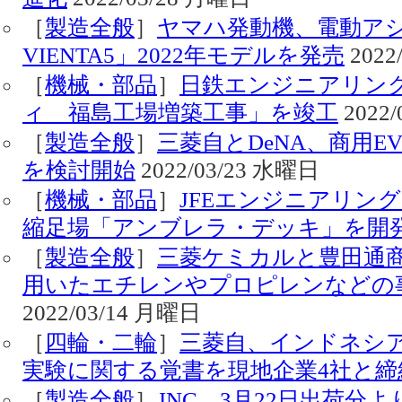
［
製造全般
］
ヤマハ発動機、電動アシ
VIENTA5」2022年モデルを発売
2022
［
機械・部品
］
日鉄エンジニアリン
ィ 福島工場増築工事」を竣工
2022
［
製造全般
］
三菱自とDeNA、商用E
を検討開始
2022/03/23 水曜日
［
機械・部品
］
JFEエンジニアリン
縮足場「アンブレラ・デッキ」を開
［
製造全般
］
三菱ケミカルと豊田通
用いたエチレンやプロピレンなどの
2022/03/14 月曜日
［
四輪・二輪
］
三菱自、インドネシア
実験に関する覚書を現地企業4社と締
［
製造全般
］
JNC、3月22日出荷分