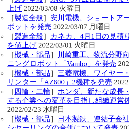
上げ
2022/03/08 火曜日
［
製造全般
］
安川電機、ショートア
ボットを発売
2022/03/07 月曜日
［
製造全般
］
カネカ、4月1日の見積
を値上げ
2022/03/01 火曜日
［
機械・部品
］
川崎重工、物流分野
ニングロボット「Vambo」を発売
202
［
機械・部品
］
三菱電機、ワイヤー・
リンター「AZ600」2機種を発売
2022
［
四輪・二輪
］
ホンダ、新たな成長
する企業への変革を目指し組織運営
2022/02/23 水曜日
［
機械・部品
］
日本製鉄、連結子会
シヤーリングの合併について発表
20