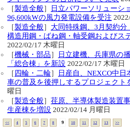
［
製造全般
］
日立パワーソリューショ
96,600kWの風力発電設備を受注
2022
［
製造全般
］
大同特殊鋼、3月契約分
構造用鋼・ばね鋼・軸受鋼およびス
2022/02/17 木曜日
［
機械・部品
］
日立建機、兵庫県の播
「総合棟」を新設
2022/02/17 木曜日
［
四輪・二輪
］
日産自、NEXCO中
車の普及を後押しするプロジェクト
曜日
［
製造全般
］
荏原、半導体製造装置
生産棟を増設
2022/02/14 月曜日
9
<<
4
5
6
7
8
10
11
12
13
>>