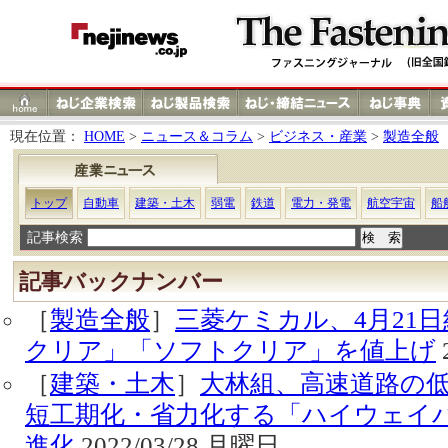
現在位置：
HOME
>
ニュース＆コラム
>
ビジネス・産業
>
製造全般
トップ
自動車
建築・土木
弱電
鉄道
電力・発電
航空宇宙
船
記事検索
記事バックナンバー
［
製造全般
］
三菱ケミカル、4月21
クリア」「ソフトクリア」を値上げ
［
建築・土木
］
大林組、高速道路の
短工期化・省力化する「ハイウェイ
進化
2022/03/28 月曜日