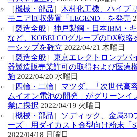
［
機械・部品
］
木村化工機、ハイブリ
モニア回収装置「LEGEND」を発売
2
［
製造全般
］
神戸製鋼・日本IBM・
など、KOBELCOグループのDX戦
ーシップを確立
2022/04/21 木曜日
［
製造全般
］
東京エレクトロンデバ
器製造販売業許可の取得および医療
施
2022/04/20 水曜日
［
四輪・二輪
］
マツダ、「次世代高
ムイオン電池の開発」がグリーンイ
業に採択
2022/04/19 火曜日
［
機械・部品
］
ソディック、金属3D
ーズ」用ダイカスト金型向け粉末「S
2022/04/18 月曜日