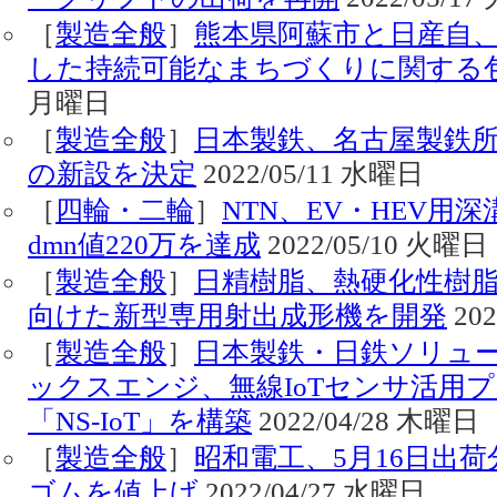
［
製造全般
］
熊本県阿蘇市と日産自
した持続可能なまちづくりに関する
月曜日
［
製造全般
］
日本製鉄、名古屋製鉄
の新設を決定
2022/05/11 水曜日
［
四輪・二輪
］
NTN、EV・HEV用
dmn値220万を達成
2022/05/10 火曜日
［
製造全般
］
日精樹脂、熱硬化性樹
向けた新型専用射出成形機を開発
202
［
製造全般
］
日本製鉄・日鉄ソリュ
ックスエンジ、無線IoTセンサ活用
「NS-IoT」を構築
2022/04/28 木曜日
［
製造全般
］
昭和電工、5月16日出
ゴムを値上げ
2022/04/27 水曜日