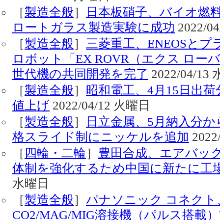
［
製造全般
］
日本板硝子、バイオ燃料
ロートガラス製造実験に成功
2022/0
［
製造全般
］
三菱重工、ENEOSと
ロボット「EX ROVR（エクス ロ
世代機の共同開発を完了
2022/04/1
［
製造全般
］
昭和電工、4月15日出
値上げ
2022/04/12 火曜日
［
製造全般
］
日立金属、5月納入分か
格スライド制にニッケルを追加
2022
［
四輪・二輪
］
豊田合成、エアバッ
体制を強化するため中国に新たに工
水曜日
［
製造全般
］
パナソニック コネク
CO2/MAG/MIG溶接機（パルス搭載）Y