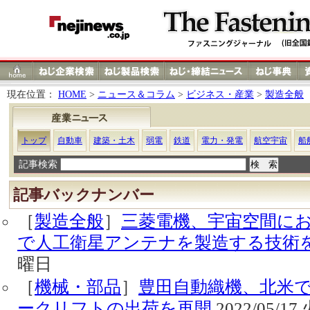
現在位置：
HOME
>
ニュース＆コラム
>
ビジネス・産業
>
製造全般
トップ
自動車
建築・土木
弱電
鉄道
電力・発電
航空宇宙
船
記事検索
記事バックナンバー
［
製造全般
］
三菱電機、宇宙空間にお
で人工衛星アンテナを製造する技術
曜日
［
機械・部品
］
豊田自動織機、北米
ークリフトの出荷を再開
2022/05/1