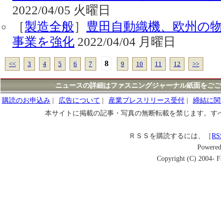
2022/04/05 火曜日
［
製造全般
］
豊田自動織機、欧州の
事業を強化
2022/04/04 月曜日
8
<<
3
4
5
6
7
9
10
11
12
>>
ニュースの詳細はファスニングジャーナル紙面をごご
購読のお申込み
|
広告について
|
産業プレスリリース受付
|
締結に関
本サイトに掲載の記事・写真の無断転載を禁じます。す
ＲＳＳを購読するには、［
RS
Powere
Copyright (C) 2004- Fa