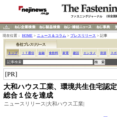
現在位置：
HOME
>
ニュース＆コラム
>
プレスリリース
> 記事
トップ
ＩＴ通信
金融
食飲料
家電
建設
エンタメ
資源
スポ
記事検索
[PR]
大和ハウス工業、環境共生住宅認
総合１位を達成
ニュースリリース|大和ハウス工業|