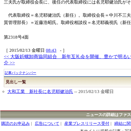
三夫氏が取締役会長に、後任の代表取締役には名児耶健治氏がそ
代表取締役＝名児耶健治氏（新任）。取締役会長＝中川不三夫
質管理部長）＝近藤浩昭氏。取締役相談役＝名児耶義視氏（新任
第2318号4面
［ 2015/02/13 金曜日
08:43
- ］
<< 大阪鋲螺卸商協同組合 新年互礼会を開催、豊かで明る
介 >>
記事バックナンバー
見出し一覧
大和工業 新社長に名児耶健治氏
-- 2015/02/13 金曜日
ニュースの詳細はファス
購読のお申込み
|
広告について
|
産業プレスリリース受付
|
締結に関