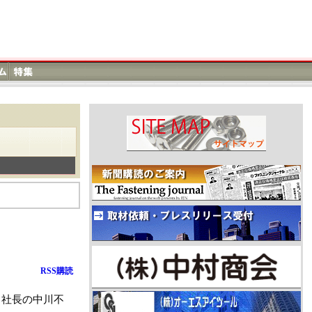
RSS購読
、社長の中川不