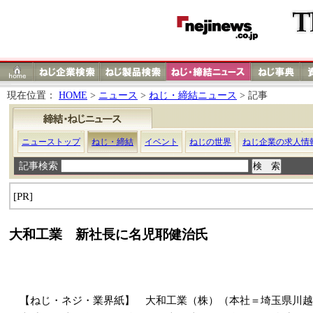
現在位置：
HOME
>
ニュース
>
ねじ・締結ニュース
> 記事
ニューストップ
ねじ・締結
イベント
ねじの世界
ねじ企業の求人情
記事検索
[PR]
大和工業 新社長に名児耶健治氏
【ねじ・ネジ・業界紙】 大和工業（株）（本社＝埼玉県川越