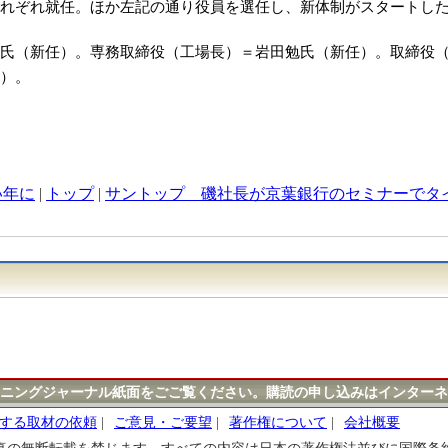
れぞれ就任。ほか左記の通り役員を選任し、新体制がスタートし
氏（新任）。専務取締役（工場長）＝岩田勉氏（新任）。取締役
）。
い年に
|
トップ
|
サントップ 磯社長が京葉銀行のセミナーでタ
ニングジャーナル紙面をごご覧ください。購読の申し込みはインターネ
する取材の依頼
|
ご意見・ご要望
|
著作権について
|
会社概要