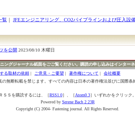
一覧
｜
JFEエンジニアリング、CO2パイプラインおよび圧入設
ツを公開
2023/08/10 木曜日
ニングジャーナル紙面をごご覧ください。購読の申し込みはインターネ
する取材の依頼
|
ご意見・ご要望
|
著作権について
|
会社概要
真の無断転載を禁じます。すべての内容は日本の著作権法並びに国際条
ＲＳＳを購読するには、［
RSS1.0
］、［
Atom0.3
］いずれかをクリック
Powered by
Serene Bach 2.23R
Copyright (C) 2004- Fastening journal. All Rights Reserved.