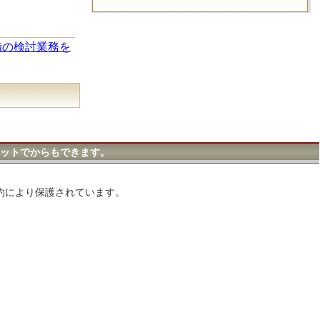
備の検討業務を
ットでからもできます。
約により保護されています。
。