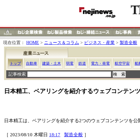
現在位置：
HOME
>
ニュース＆コラム
>
ビジネス・産業
>
製造全般
トップ
自動車
建築・土木
弱電
鉄道
電力・発電
航空宇宙
船
記事検索
日本精工、ベアリングを紹介するウェブコンテン
日本精工は、ベアリングを紹介する2つのウェブコンテンツを公
［ 2023/08/10 木曜日
18:17
製造全般
］