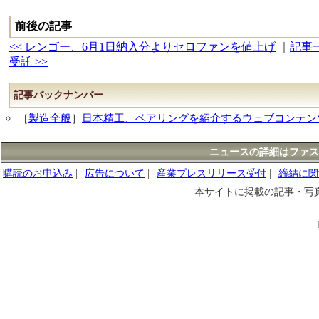
前後の記事
<< レンゴー、6月1日納入分よりセロファンを値上げ
｜
記事
受託 >>
記事バックナンバー
［
製造全般
］
日本精工、ベアリングを紹介するウェブコンテン
ニュースの詳細はファス
購読のお申込み
|
広告について
|
産業プレスリリース受付
|
締結に関
本サイトに掲載の記事・写