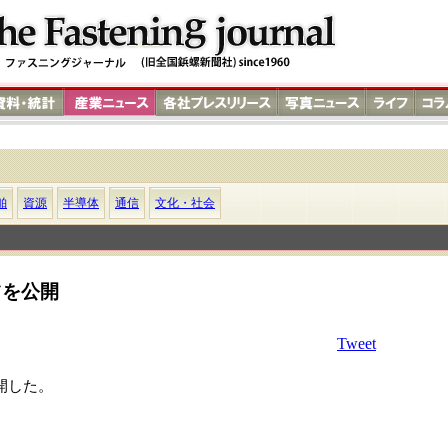
舶
資源
半導体
通信
文化・社会
ツを公開
Tweet
開した。