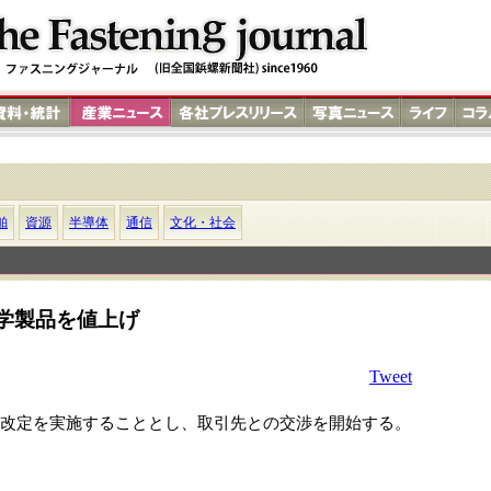
舶
資源
半導体
通信
文化・社会
化学製品を値上げ
Tweet
改定を実施することとし、取引先との交渉を開始する。