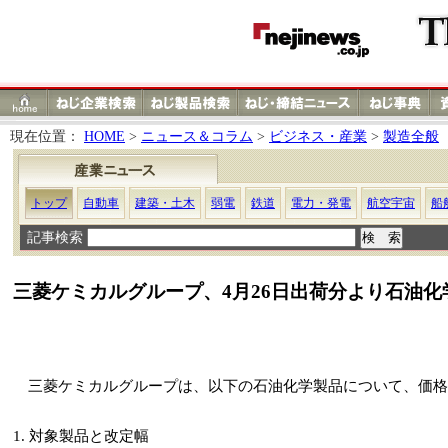
現在位置：
HOME
>
ニュース＆コラム
>
ビジネス・産業
>
製造全般
トップ
自動車
建築・土木
弱電
鉄道
電力・発電
航空宇宙
船
記事検索
三菱ケミカルグループ、4月26日出荷分より石油
三菱ケミカルグループは、以下の石油化学製品について、価格
1. 対象製品と改定幅