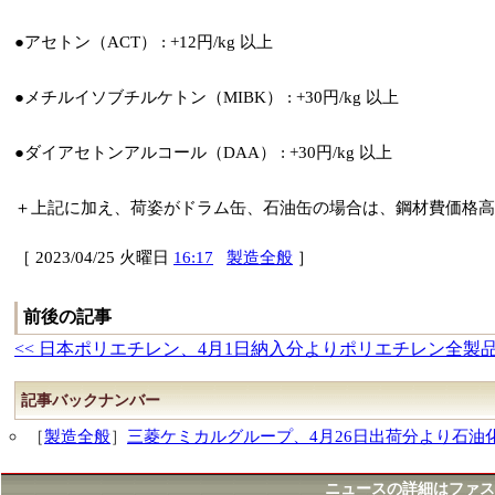
●アセトン（ACT） : +12円/kg 以上
●メチルイソブチルケトン（MIBK） : +30円/kg 以上
●ダイアセトンアルコール（DAA） : +30円/kg 以上
＋上記に加え、荷姿がドラム缶、石油缶の場合は、鋼材費価格高
［ 2023/04/25 火曜日
16:17
製造全般
］
前後の記事
<< 日本ポリエチレン、4月1日納入分よりポリエチレン全製
記事バックナンバー
［
製造全般
］
三菱ケミカルグループ、4月26日出荷分より石油
ニュースの詳細はファス