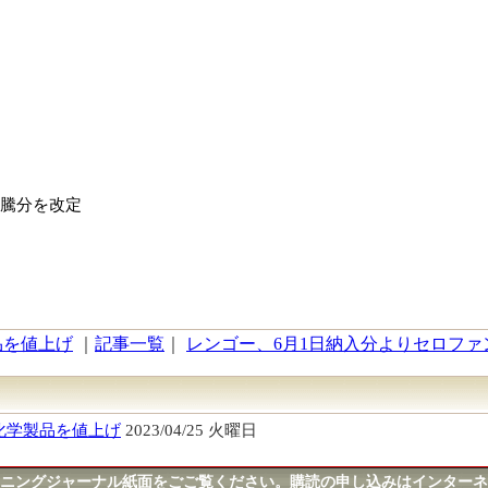
騰分を改定
品を値上げ
｜
記事一覧
｜
レンゴー、6月1日納入分よりセロファン
化学製品を値上げ
2023/04/25 火曜日
ニングジャーナル紙面をごご覧ください。購読の申し込みはインターネ