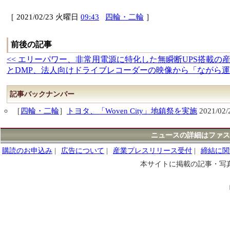
［ 2021/02/23 火曜日
09:43
四輪・二輪
］
前後の記事
<< エリーパワー、非常用電源に特化した無瞬断UPS搭載の産業用蓄電
とDMP、法人向けドライブレコーダーの映像から「ながら運転
記事バックナンバー
［
四輪・二輪
］
トヨタ、「Woven City」地鎮祭を実施
2021/02
ニュースの詳細はファス
購読のお申込み
|
広告について
|
産業プレスリリース受付
|
締結に関
本サイトに掲載の記事・写