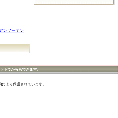
デンソーテン
ットでからもできます。
約により保護されています。
。