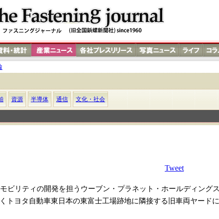
輪
舶
資源
半導体
通信
文化・社会
Tweet
ビリティの開発を担うウーブン・プラネット・ホールディングスは、
めていくトヨタ自動車東日本の東富士工場跡地に隣接する旧車両ヤード