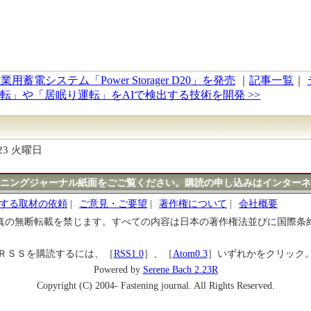
システム「Power Storager D20」を発売
｜
記事一覧
｜
」や「居眠り運転」をAIで検出する技術を開発 >>
/23 火曜日
ニングジャーナル紙面をごご覧ください。購読の申し込みはインターネ
する取材の依頼
|
ご意見・ご要望
|
著作権について
|
会社概要
真の無断転載を禁じます。すべての内容は日本の著作権法並びに国際条
ＲＳＳを購読するには、［
RSS1.0
］、［
Atom0.3
］いずれかをクリック
Powered by
Serene Bach 2.23R
Copyright (C) 2004- Fastening journal. All Rights Reserved.