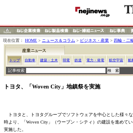
現在位置：
HOME
>
ニュース＆コラム
>
ビジネス・産業
>
四輪・二
トップ
自動車
建築・土木
弱電
鉄道
電力・発電
航空宇宙
船
記事検索
トヨタ、「Woven City」地鎮祭を実施
トヨタと、トヨタグループでソフトウェアを中心とした様々なモ
時より、「Woven City」（ウーブン・シティ）の建設を進
実施した。