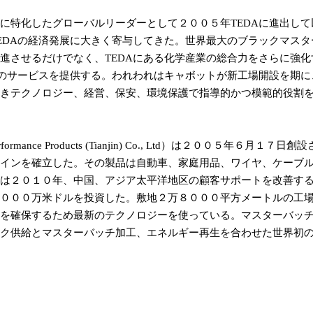
に特化したグローバルリーダーとして２００５年TEDAに進出して
EDAの経済発展に大きく寄与してきた。世界最大のブラックマスタ
進させるだけでなく、TEDAにある化学産業の総合力をさらに強化
質のサービスを提供する。われわれはキャボットが新工場開設を期に
きテクノロジー、経営、保安、環境保護で指導的かつ模範的役割
ce Products (Tianjin) Co., Ltd）は２００５年６月１７
インを確立した。その製品は自動車、家庭用品、ワイヤ、ケーブ
は２０１０年、中国、アジア太平洋地区の顧客サポートを改善す
０００万米ドルを投資した。敷地２万８０００平方メートルの工
を確保するため最新のテクノロジーを使っている。マスターバッ
ク供給とマスターバッチ加工、エネルギー再生を合わせた世界初