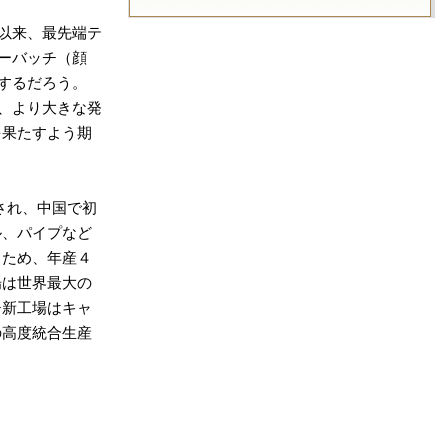
以来、最先端テ
ーバッチ（顔
するだろう。
、より大きな発
を果たすよう期
日創設され、中国で初
ル、パイプなど
るため、年産４
場は世界最大の
チ新工場はキャ
の高度統合生産