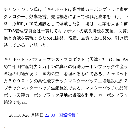
チャン・ジュン氏は「キャボットは高性能カーボンブラック素材
クノロジー、効率経営、先進概念によって優れた成果を上げ、T
料、添加剤）製造施設として落成した新工場は、社業を大きく前
TEDA管理委員会は一貫してキャボットの成長持続を支援、良
展と貢献を実現するために開発、増産、品質向上に努め、引き続
待している」と語った。
キャボット・パフォーマンス・プロダクト（天津）社（Cabot Performan
めて年間生産能力２万トンの真正の特殊カーボンブラック生産ラ
各種の用途があり、国内の空白を埋めるものである。キャボット
万５０００トンの高性能ブラックマスターバッチ工場建設に約２
ブラックマスターバッチ生産施設である。マスターバッチの品質
ボット天津カーボンブラック基地の資源を利用、カーボンブラッ
施設である。
［ 2011/09/26 月曜日
22:09
国際情報
］