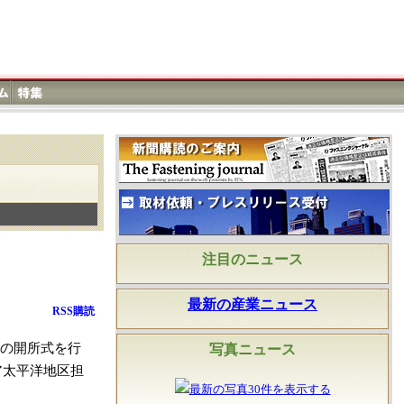
注目のニュース
最新の産業ニュース
RSS購読
場の開所式を行
写真ニュース
ア太平洋地区担
最新の写真30件を表示する