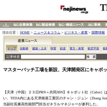
現在位置：
HOME
>
ニュース＆コラム
>
ビジネス・産業
>
国際情報
トップ
自動車
建築・土木
弱電
鉄道
電力・発電
航空宇宙
船
記事検索
マスターバッチ工場を新設、天津開発区にキャボ
【天津（中国）２３日PRN＝共同JBN】キャボット社（Cabo
い、TEDA内にある天津南港工業区のチャン・ジュン（Zhang
当副社長兼高性能部門担当ゼネラルマネジャーが参列した。