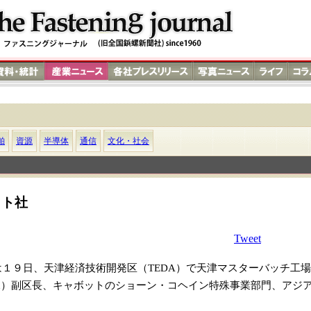
舶
資源
半導体
通信
文化・社会
ット社
Tweet
t）は１９日、天津経済技術開発区（TEDA）で天津マスターバッチ工
 Jun）副区長、キャボットのショーン・コヘイン特殊事業部門、アジ