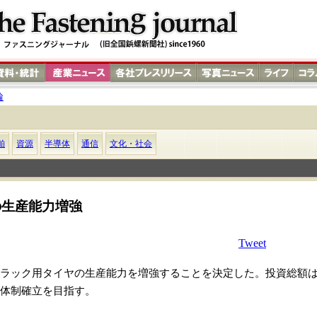
輪
舶
資源
半導体
通信
文化・社会
の生産能力増強
Tweet
ラック用タイヤの生産能力を増強することを決定した。投資総額
体制確立を目指す。