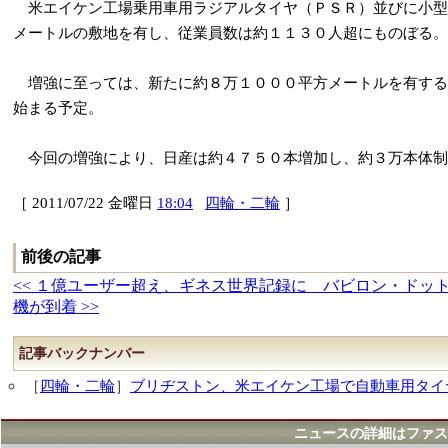
米エイケン工場乗用車用ラジアルタイヤ（ＰＳＲ）並びに小型
メートルの敷地を有し、従業員数は約１１３０人超にものぼる。
増強に至っては、新たに約８万１０００平方メートルを有する
始まる予定。
今回の増強により、日産は約４７５０本増加し、約３万本体制
［ 2011/07/22 金曜日
18:04
四輪・二輪
］
前後の記事
<< １億ユーザー超え、ギネス世界記録に バビロン・ドッ
機が到着 >>
記事バックナンバー
［
四輪・二輪
］
ブリヂストン、米エイケン工場で自動車用タイ
ニュースの詳細はファス