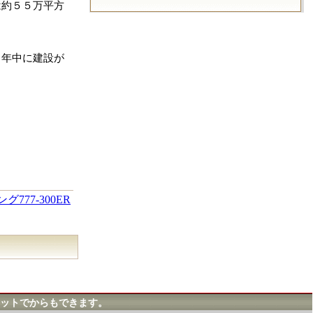
は約５５万平方
１年中に建設が
77-300ER
ットでからもできます。