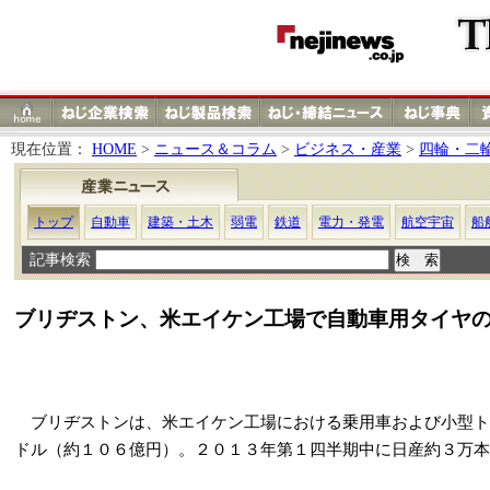
現在位置：
HOME
>
ニュース＆コラム
>
ビジネス・産業
>
四輪・二
トップ
自動車
建築・土木
弱電
鉄道
電力・発電
航空宇宙
船
記事検索
ブリヂストン、米エイケン工場で自動車用タイヤ
ブリヂストンは、米エイケン工場における乗用車および小型ト
ドル（約１０６億円）。２０１３年第１四半期中に日産約３万本