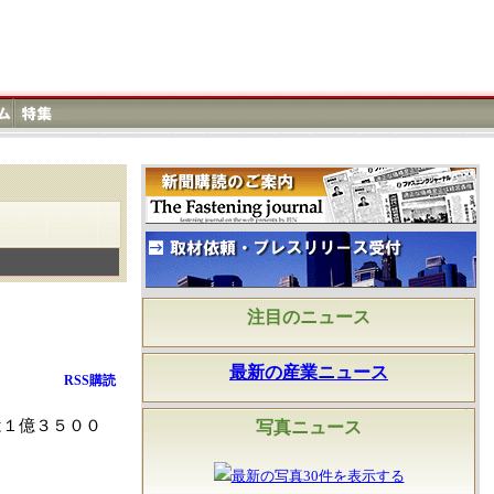
注目のニュース
最新の産業ニュース
RSS購読
は１億３５００
写真ニュース
最新の写真30件を表示する