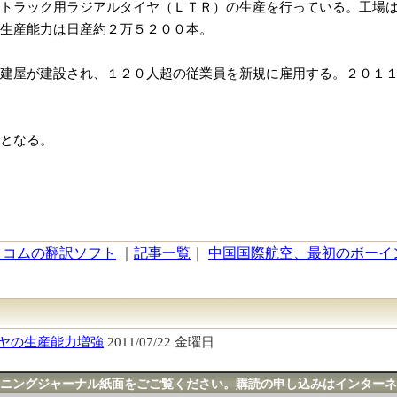
トラック用ラジアルタイヤ（ＬＴＲ）の生産を行っている。工場
生産能力は日産約２万５２００本。
建屋が建設され、１２０人超の従業員を新規に雇用する。２０１
となる。
トコムの翻訳ソフト
｜
記事一覧
｜
中国国際航空、最初のボーイング7
ヤの生産能力増強
2011/07/22 金曜日
ニングジャーナル紙面をごご覧ください。購読の申し込みはインターネ