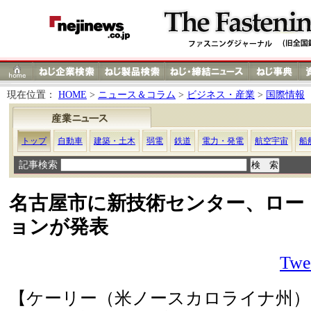
現在位置：
HOME
>
ニュース＆コラム
>
ビジネス・産業
>
国際情報
トップ
自動車
建築・土木
弱電
鉄道
電力・発電
航空宇宙
船
記事検索
名古屋市に新技術センター、ロー
ョンが発表
Twe
【ケーリー（米ノースカロライナ州）