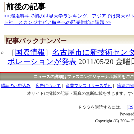
前後の記事
<< 環境科学で初の世界大学ランキング、アジアでは東大が
ト社、スカンジナビア航空への部品供給に調印 >>
記事バックナンバー
［
国際情報
］
名古屋市に新技術セン
ポレーションが発表
2011/05/20 金曜
ニュースの詳細はファスニングジャーナル紙面をごご
購読のお申込み
|
広告について
|
産業プレスリリース受付
|
締結に関
本サイトに掲載の記事・写真の無断転載を禁じます。す
ＲＳＳを購読するには、［
RS
Powere
Copyright (C) 2004- Fa