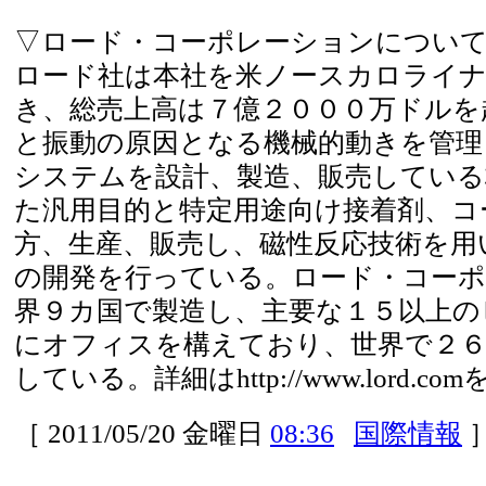
▽ロード・コーポレーションについ
ロード社は本社を米ノースカロライナ
き、総売上高は７億２０００万ドルを
と振動の原因となる機械的動きを管理
システムを設計、製造、販売している
た汎用目的と特定用途向け接着剤、コ
方、生産、販売し、磁性反応技術を用
の開発を行っている。ロード・コー
界９カ国で製造し、主要な１５以上の
にオフィスを構えており、世界で２６
している。詳細はhttp://www.lord.co
［ 2011/05/20 金曜日
08:36
国際情報