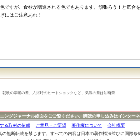
色ですが、食欲が増進される色でもあります。頑張ろう！と気合
ぎにはご注意あれ！
朝晩の寒暖の差、入浴時のヒートショックなど、気温の差は油断禁...
ニングジャーナル紙面をごご覧ください。購読の申し込みはインターネ
する取材の依頼
|
ご意見・ご要望
|
著作権について
|
会社概要
真の無断転載を禁じます。すべての内容は日本の著作権法並びに国際条