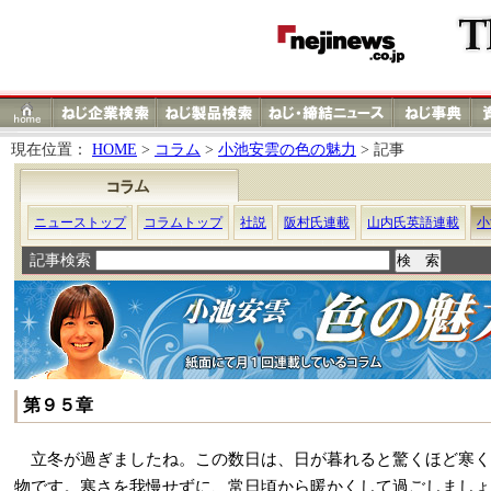
現在位置：
HOME
>
コラム
>
小池安雲の色の魅力
> 記事
ニューストップ
コラムトップ
社説
阪村氏連載
山内氏英語連載
小
記事検索
第９５章
立冬が過ぎましたね。この数日は、日が暮れると驚くほど寒く
物です。寒さを我慢せずに、常日頃から暖かくして過ごしましょ