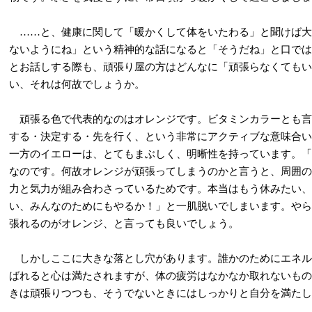
……と、健康に関して「暖かくして体をいたわる」と聞けば大
ないようにね」という精神的な話になると「そうだね」と口では
とお話しする際も、頑張り屋の方はどんなに「頑張らなくてもい
い、それは何故でしょうか。
頑張る色で代表的なのはオレンジです。ビタミンカラーとも言
する・決定する・先を行く、という非常にアクティブな意味合い
一方のイエローは、とてもまぶしく、明晰性を持っています。「
なのです。何故オレンジが頑張ってしまうのかと言うと、周囲の
力と気力が組み合わさっているためです。本当はもう休みたい、
い、みんなのためにもやるか！」と一肌脱いでしまいます。やら
張れるのがオレンジ、と言っても良いでしょう。
しかしここに大きな落とし穴があります。誰かのためにエネル
ばれると心は満たされますが、体の疲労はなかなか取れないもの
きは頑張りつつも、そうでないときにはしっかりと自分を満たし