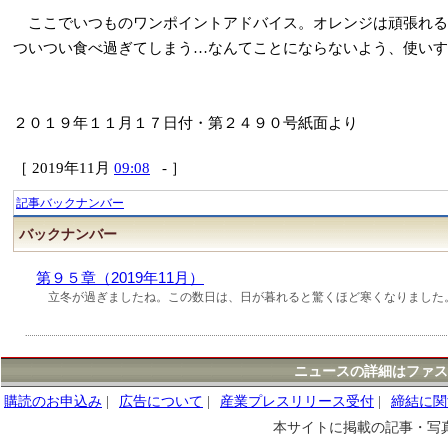
ここでいつものワンポイントアドバイス。オレンジは頑張れる
ついつい食べ過ぎてしまう…なんてことにならないよう、使いす
２０１９年１１月１７日付・第２４９０号紙面より
［ 2019年11月
09:08
- ］
記事バックナンバー
バックナンバー
第９５章（2019年11月）
立冬が過ぎましたね。この数日は、日が暮れると驚くほど寒くなりました。
ニュースの詳細はファス
購読のお申込み
|
広告について
|
産業プレスリリース受付
|
締結に関
本サイトに掲載の記事・写