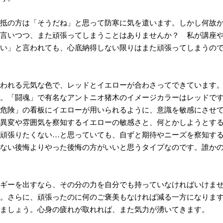
抵の方は「そうだね」と思って防寒に気を遣います。しかし何故
言いつつ、また頑張ってしまうことはありませんか？ 私が講座
い」と言われても、心底納得しない限りはまた頑張ってしまうの
われる元気な色で、レッドとイエローが合わさってできています
。「闘魂」で有名なアントニオ猪木のイメージカラーはレッドで
危険」の看板にイエローが用いられるように、意識を敏感にさせ
異変や雰囲気を察知するイエローの敏感さと、何とかしようとす
頑張りたくない…と思っていても、自ずと期待やニーズを察知す
ない後悔よりやった後悔の方がいいと思うタイプなのです。誰か
ギーを出すなら、その分の力を自分でも持っていなければいけま
。さらに、頑張ったのに何のご褒美もなければ減る一方になりま
ましょう。心身の疲れが取れれば、また気力が湧いてきます。