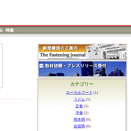
カテゴリー
ローカルフード
(1)
うどん
(1)
定食
(3)
洋食
(2)
熊本県
(0)
佐賀県
(0)