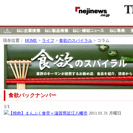
現在位置：
HOME
>
ライフ
>
食欲のスパイラル
> コラム
食欲バックナンバー
1/1
【焼肉】まんぷく食堂＝滋賀県近江八幡市
2011.01.31 月曜日