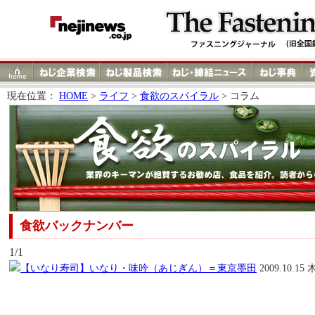
現在位置：
HOME
>
ライフ
>
食欲のスパイラル
> コラム
食欲バックナンバー
1/1
【いなり寿司】いなり・味吟（あじぎん）＝東京墨田
2009.10.15