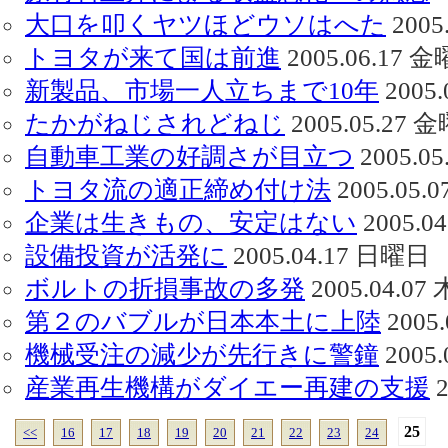
大口を叩くヤツほどウソはへた
2005
トヨタが来て国は前進
2005.06.17 
新製品、市場一人立ちまで10年
2005
たかがねじされどねじ
2005.05.27 
自動車工業の好調さが目立つ
2005.0
トヨタ流の適正締め付け法
2005.05.
企業は生きもの、安定はない
2005.0
設備投資が活発に
2005.04.17 日曜日
ボルトの折損事故の多発
2005.04.0
第２のバブルが日本本土に上陸
2005
機械受注の減少が先行きに警鐘
2005
産業再生機構がダイエー再建の支援
2
25
<<
16
17
18
19
20
21
22
23
24