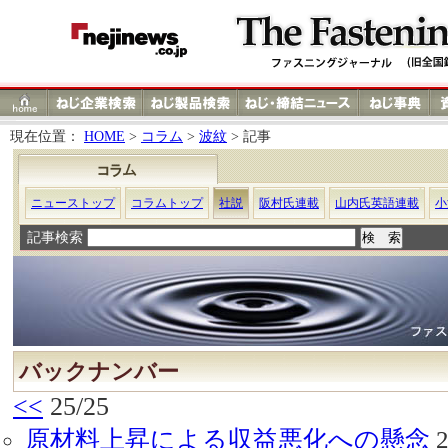
現在位置：
HOME
>
コラム
>
波紋
> 記事
ニューストップ
コラムトップ
社説
阪村氏連載
山内氏英語連載
小
記事検索
バックナンバー
<<
25/25
原材料上昇による収益悪化への懸念
2