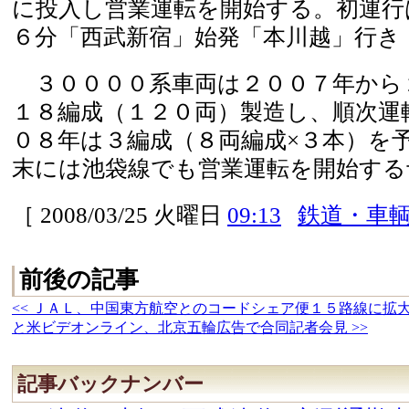
に投入し営業運転を開始する。初運行
６分「西武新宿」始発「本川越」行き
３００００系車両は２００７年から
１８編成（１２０両）製造し、順次運
０８年は３編成（８両編成×３本）を
末には池袋線でも営業運転を開始する
［ 2008/03/25 火曜日
09:13
鉄道・車
前後の記事
<< ＪＡＬ、中国東方航空とのコードシェア便１５路線に拡
と米ビデオンライン、北京五輪広告で合同記者会見 >>
記事バックナンバー