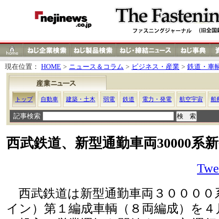
現在位置：
HOME
>
ニュース＆コラム
>
ビジネス・産業
>
鉄道・車
トップ
自動車
建築・土木
弱電
鉄道
電力・発電
航空宇宙
船
記事検索
西武鉄道、新型通勤車両30000系
Twe
西武鉄道は新型通勤車両３００００
イン）第１編成車輌（８両編成）を４