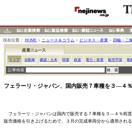
現在位置：
HOME
>
ニュース＆コラム
>
ビジネス・産業
>
四輪・二
トップ
自動車
建築・土木
弱電
鉄道
電力・発電
航空宇宙
船
記事検索
フェラーリ・ジャパン、国内販売７車種を３―４
フェラーリ・ジャパンは国内で販売する７車種を３―４％程度
販売価格を引き上げるためで、３月の完成車両分から適用される