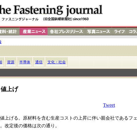
輪
舶
資源
半導体
通信
文化・社会
％値上げ
Tweet
値上げる。原材料を含む生産コストの上昇に伴い親会社であるフ
。改定後の価格は次の通り。