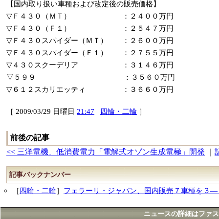
【国内取り扱い車種および改定後の販売価格】
▽Ｆ４３０（ＭＴ） ：２４００万円
▽Ｆ４３０（Ｆ１） ：２５４７万円
▽Ｆ４３０スパイダー（ＭＴ） ：２６００万円
▽Ｆ４３０スパイダー（Ｆ１） ：２７５５万円
▽４３０スクーデリア ：３１４６万円
▽５９９ ：３５６０万円
▽６１２スカリエッティ ：３６６０万円
［ 2009/03/29 日曜日
21:47
四輪・二輪
］
前後の記事
<< 三洋電機、低消費電力「電解式オゾン生成電極」開発
｜
記事バックナンバー
［
四輪・二輪
］
フェラーリ・ジャパン、国内販売７車種を３―
ニュースの詳細はファス