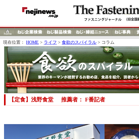
現在位置：
HOME
>
ライフ
>
食欲のスパイラル
> コラム
【定食】浅野食堂
推薦者： F番記者