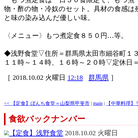
物・酢の物・冷奴のセット。具材の食感は
と味の染み込んだ優しい味。
〈メニュー〉もつ煮定食８５０円…等。
◆浅野食堂▽住所＝群馬県太田市細谷町１
１１時～１４時、１６時～２０時▽定休日
［ 2018.10.02 火曜日
12:18
群馬県
］
<< 【定食】ぼんち食堂＝山梨県甲斐市
|
main
|
【中華料理】ラ
食欲バックナンバー
【定食】浅野食堂
2018.10.02 火曜日