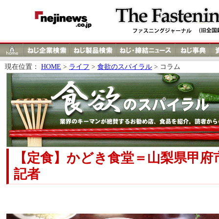
現在位置：
HOME
>
ライフ
>
食欲のスパイラル
> コラム
【定食】かどき食堂＝山梨県甲
記者