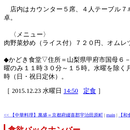
店内はカウンター５席、４人テーブル７
卓。
〈メニュー〉
肉野菜炒め（ライス付）７２０円、オムレ
◆かどき食堂▽住所＝山梨県甲府市国母６
曜のみ１１時３０分～１５時。水曜を除く
時（日・祝日定休）。
［ 2015.12.23 水曜日
14:50
定食
］
<< 【中華料理】萬盛＝京都府綴喜郡宇治田原町
|
main
|
【和
食欲バックナンバー