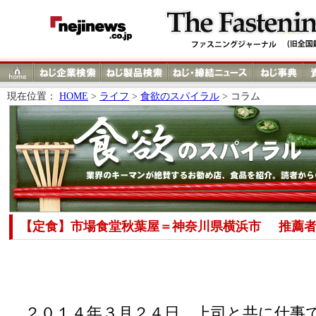
現在位置：
HOME
>
ライフ
>
食欲のスパイラル
> コラム
【定食】市場食堂秋葉屋＝神奈川県横浜市
推薦者
２０１４年３月２４日、上司と共に仕事