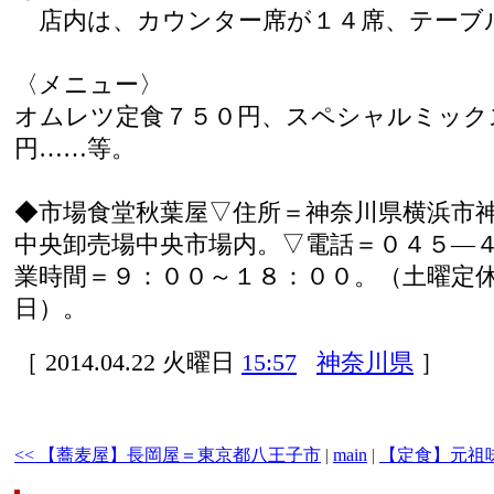
店内は、カウンター席が１４席、テーブ
〈メニュー〉
オムレツ定食７５０円、スペシャルミック
円……等。
◆市場食堂秋葉屋▽住所＝神奈川県横浜市
中央卸売場中央市場内。▽電話＝０４５―
業時間＝９：００～１８：００。（土曜定
日）。
［ 2014.04.22 火曜日
15:57
神奈川県
］
<< 【蕎麦屋】長岡屋＝東京都八王子市
|
main
|
【定食】元祖味