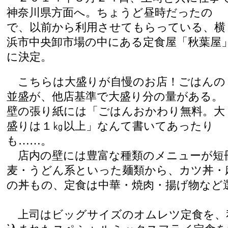
神奈川県方面へ。ちょうど昼時だったの
で、以前から利用させてもらっている、横
浜市中央卸市場の中にある定食屋「秋葉屋
に決定。
こちらは大盛りが自慢のお店！ごはんの
並盛が、他店基準で大盛り分の量がある。
壁の張り紙には「ごはんおかわり無料。大
盛りは１㎏以上」なんて書いてあったり
も……。
店内の壁には豊富な種類のメニューが短
麦・うどん系といった麺類から、カツ丼・
の丼もの、定食は中華・焼肉・揚げ物など
上司はビッグサイズのオムレツ定食を、