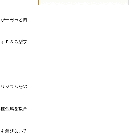
ュが一円玉と同
出すＰＳＧ型フ
イリジウムをの
異種金属を接合
にも錆びないチ