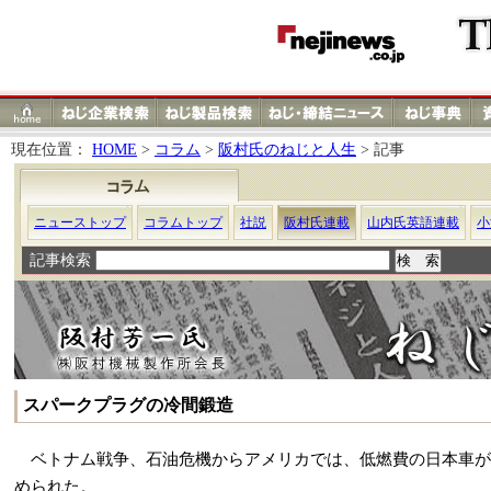
現在位置：
HOME
>
コラム
>
阪村氏のねじと人生
> 記事
ニューストップ
コラムトップ
社説
阪村氏連載
山内氏英語連載
小
記事検索
スパークプラグの冷間鍛造
ベトナム戦争、石油危機からアメリカでは、低燃費の日本車が
められた。