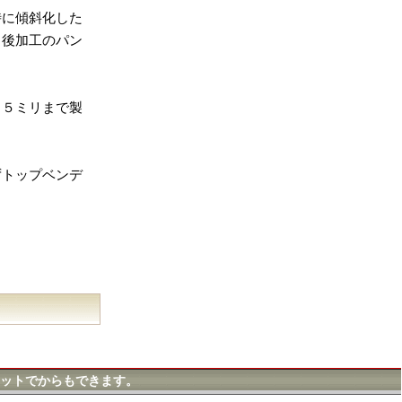
時に傾斜化した
。後加工のパン
５５ミリまで製
ずトップベンデ
ットでからもできます。