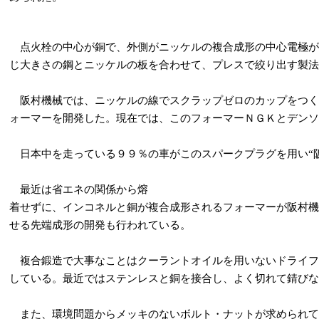
点火栓の中心が銅で、外側がニッケルの複合成形の中心電極が
じ大きさの鋼とニッケルの板を合わせて、プレスで絞り出す製法
阪村機械では、ニッケルの線でスクラップゼロのカップをつく
ォーマーを開発した。現在では、このフォーマーＮＧＫとデンソ
日本中を走っている９９％の車がこのスパークプラグを用い“阪
最近は省エネの関係から熔
着せずに、インコネルと銅が複合成形されるフォーマーが阪村機
せる先端成形の開発も行われている。
複合鍛造で大事なことはクーラントオイルを用いないドライフ
している。最近ではステンレスと銅を接合し、よく切れて錆びな
また、環境問題からメッキのないボルト・ナットが求められて