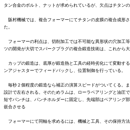
タン合金のボルト、ナットが求められているが、欠点はチタンの
阪村機械では、複合フォーマーにてチタンの皮膜の複合成形さ
た。
フォーマーの利点は、切削加工では不可能な異形状の穴加工等
ツの開発が大切でスパークプラグの複合鍛造技術は、これから大
カップの鍛造は、底厚が鍛造熱と工具の経時劣化にて変動する
ンアジャスターでフィードバックし、位置制御を行っている。
毎秒２個程度の鍛造なら補正の演算スピードがついてくる。ま
設計で左右される。そのためラムは、ローラベアリングと油圧で
短寸パンチは、パンチホルダーに固定し、先端部はベアリング部
嵌合させる
フォーマーにて同軸を求めるには、機械と工具、その保持方法