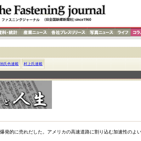
池氏色連載
村上氏連載
爆発的に売れだした。アメリカの高速道路に割り込む加速性のよ