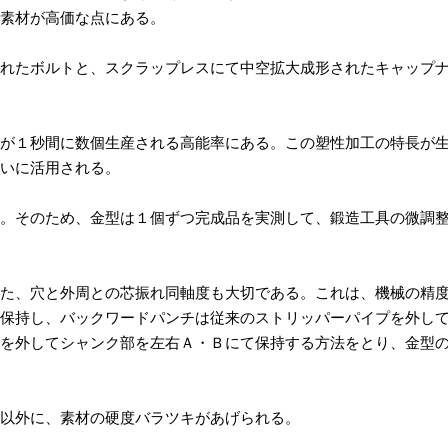
素材が高価な点にある。
れたボルトと、スクラップレスにて中空拡大成形されたキャップ
が１秒間に数個生産される高能率にある。この塑性加工の特長が
いに活用される。
。そのため、金型は１個ずつ完成品を実測して、鍛造工具の微調
た、穴と外周との芯振れ同軸度も大切である。これは、機械の精
保持し、バックワードパンチは従来のストリッパーパイプを外し
を外してシャンク部を左右Ａ・Ｂにて保持する方法をとり、金型
以外に、素材の硬度バラツキがあげられる。