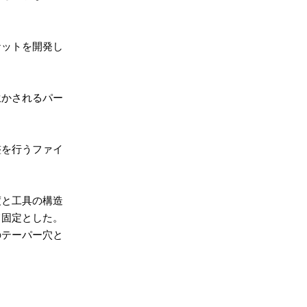
ナットを開発し
生かされるパー
整を行うファイ
度と工具の構造
て固定とした。
のテーパー穴と