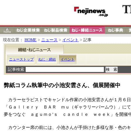
現在位置：
HOME
>
ニュース
>
イベント
> 記事
ニューストップ
ねじ・締結
イベント
記事検索
弊紙コラム執筆中の小池安雲さん、個展開催中
カラーセラピストでキャンドル作家の小池安雲さんが１月６日
「Ｇａｌｌｅｒｙ ＢＡＲ ｍｕ（ギャラリーバームウ）」にて
夢をつなぐ ａｇｕｍｏ’ｓ ｃａｎｄｌｅ ｗｅｅｋ」を開催
カウンター席の前には、小池さんが手掛けた多様な形・色のキ