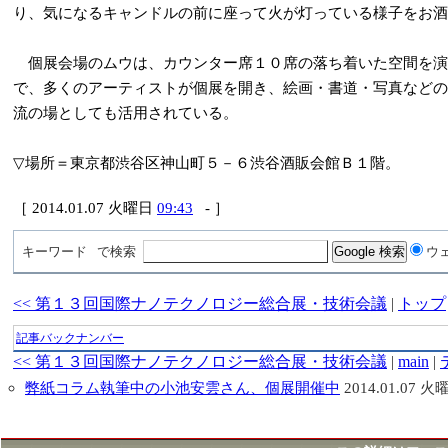
り、気になるキャンドルの前に座って火が灯っている様子をお酒
個展会場のムウは、カウンター席１０席の落ち着いた空間を演
で、多くのアーティストが個展を開き、絵画・書道・写真などの
流の場としても活用されている。
▽場所＝東京都渋谷区神山町５－６渋谷酒販会館Ｂ１階。
［ 2014.01.07 火曜日
09:43
- ］
キーワード
で検索
ウ
<< 第１３回国際ナノテクノロジー総合展・技術会議
|
トップ
記事バックナンバー
<< 第１３回国際ナノテクノロジー総合展・技術会議
|
main
|
弊紙コラム執筆中の小池安雲さん、個展開催中
2014.01.07 火