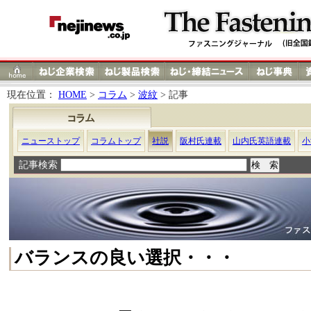
現在位置：
HOME
>
コラム
>
波紋
> 記事
ニューストップ
コラムトップ
社説
阪村氏連載
山内氏英語連載
小
記事検索
バランスの良い選択・・・