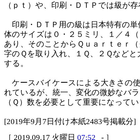
（ｐｔ）や、印刷・ＤＴＰでは級が存
印刷・ＤＴＰ用の級は日本特有の単
体のサイズは０・２５ミリ、１／４（
あり、そのことからＱｕａｒｔｅｒ（
字のＱを取り入れ、１Ｑ、２Ｑなどと
する。
ケースバイケースによる大きさの使
れているが、統一、変化の微妙なバラ
（Ｑ）数を必要として重要になってい
[2019年9月7日付け本紙2483号掲載分]
［ 2019.09.17 火曜日
07:52
- ］